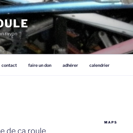
OULE
mon rayon
contact
faire un don
adhérer
calendrier
MAPS
te de ça roule