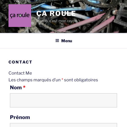
Aller
au
ÇA ROULE
contenu
le vélo, c'est mon rayon
principal
Menu
CONTACT
Contact Me
Les champs marqués d’un
*
sont obligatoires
Nom
*
Prénom